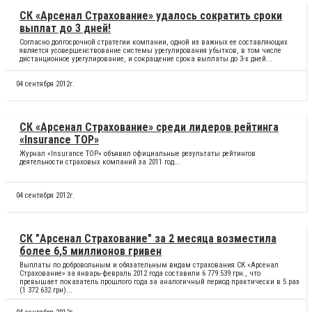
СК «Арсенал Страхование» удалось сократить сроки
выплат до 3 дней!
Согласно долгосрочной стратегии компании, одной из важных ее составляющих
является усовершенствование системы урегулирования убытков, в том числе
дистанционное урегулирование, и сокращение срока выплаты до 3-х дней...
04 сентября 2012г.
СК «Арсенал Страхование» среди лидеров рейтинга
«Insurance TOP»
Журнал «Insurance TOP» объявил официальные результаты рейтингов
деятельности страховых компаний за 2011 год...
04 сентября 2012г.
СК "Арсенал Страхование" за 2 месяца возместила
более 6,5 миллионов гривен
Выплаты по добровольным и обязательным видам страхования СК «Арсенал
Страхование» за январь-февраль 2012 года составили 6 779 539 грн., что
превышает показатель прошлого года за аналогичный период практически в 5 раз
(1 372 632 грн)...