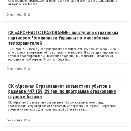
Страхование» произошло на территории Польши в результате столкновения с
автомобилем Mazda...
04 сентября 2012г.
СК «АРСЕНАЛ СТРАХОВАНИЕ» выступила страховым
партнером Чемпионата Украины по многоборью
телохранителей
19-21 мая 2012 года в Днепропетровске состоялся XVI Чемпионат Украины по
многоборью телохранителей, в котором участвовала 21 команда специальных
служб и правоохранительных органов Украины, в частности – Управления
государственной охраны Украины, Службы...
04 сентября 2012г.
СК «Арсенал Страхование» возместила убыток в
размере 447 159, 29 грн. по программе страхования
грузов и багажа
СК «Арсенал Страхование» возместила убыток юридическому лицу,
застраховавшему свои риски по программе страхования грузов. Страховое
событие случилось в Днепропетровской области на ст...
04 сентября 2012г.