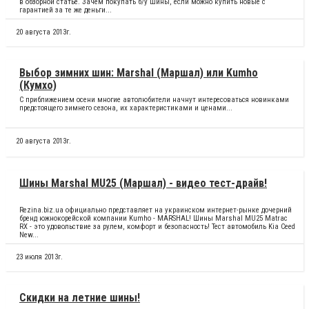
в обзорной статье. Зачем покупать б/у шины, если можно купить новые с
гарантией за те же деньги...
20 августа 2013г.
Выбор зимних шин: Marshal (Маршал) или Kumho
(Кумхо)
С приближением осени многие автолюбители начнут интересоваться новинками
предстоящего зимнего сезона, их характеристиками и ценами...
20 августа 2013г.
Шины Marshal MU25 (Маршал) - видео тест-драйв!
Rezina.biz.ua официально представляет на украинском интернет-рынке дочерний
бренд южнокорейской компании Kumho - MARSHAL! Шины Marshal MU25 Matrac
RX - это удовольствие за рулем, комфорт и безопасность! Тест автомобиль Kia Ceed
New...
23 июля 2013г.
Скидки на летние шины!