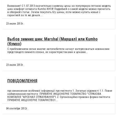
Внимание! С 1.07.2013 значительно снижены цены на популярную летнюю модель
шин комфорт сегмента Kumho KH18! Подробней о самой модели можно прочитать
в обзорной статье. Зачем покупать б/у шины, если можно купить новые с
гарантией за те же деньги...
23 июля 2013г.
Выбор зимних шин: Marshal (Маршал) или Kumho
(Кумхо)
С приближением осени многие автолюбители начнут интересоваться новинками
предстоящего зимнего сезона, их характеристиками и ценами...
23 июля 2013г.
ПОВІДОМЛЕННЯ
про виникнення особливої інформації про емітента 1. Загальні відомості 1.1. Повне
найменування емітента: ПРИВАТНЕ АКЦІОНЕРНЕ ТОВАРИСТВО "СТРАХОВА
КОМПАНІЯ "АРСЕНАЛ СТРАХУВАННЯ"1.2. Організаційно-правова форма емітента:
ПРИВАТНЕ АКЦІОНЕРНЕ ТОВАРИСТВО1...
04 сентября 2012г.