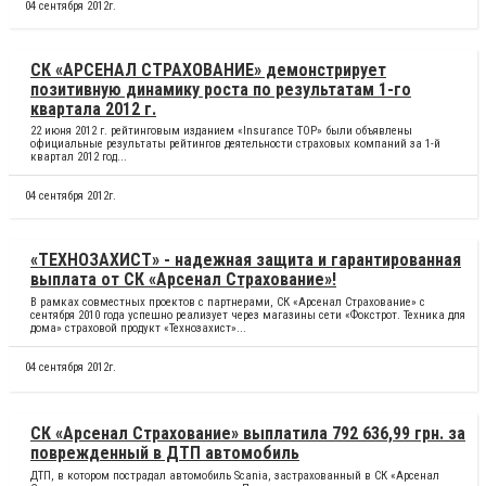
04 сентября 2012г.
СК «АРСЕНАЛ СТРАХОВАНИЕ» демонстрирует
позитивную динамику роста по результатам 1-го
квартала 2012 г.
22 июня 2012 г. рейтинговым изданием «Insurance TOP» были объявлены
официальные результаты рейтингов деятельности страховых компаний за 1-й
квартал 2012 год...
04 сентября 2012г.
«ТЕХНОЗАХИСТ» - надежная защита и гарантированная
выплата от СК «Арсенал Страхование»!
В рамках совместных проектов с партнерами, СК «Арсенал Страхование» с
сентября 2010 года успешно реализует через магазины сети «Фокстрот. Техника для
дома» страховой продукт «Технозахист»...
04 сентября 2012г.
СК «Арсенал Страхование» выплатила 792 636,99 грн. за
поврежденный в ДТП автомобиль
ДТП, в котором пострадал автомобиль Scania, застрахованный в СК «Арсенал