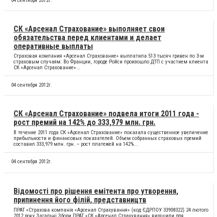
04 сентября 2012г.
СК «Арсенал Страхование» выполняет свои
обязательства перед клиентами и делает
оперативные выплаты
Страховая компания «Арсенал Страхование» выплатила 513 тысяч гривен по 3-м
страховым случаям. Во Франции, городе Ройси произошло ДТП с участием клиента
СК «Арсенал Страхование»...
04 сентября 2012г.
СК «Арсенал Страхование» подвела итоги 2011 года -
рост премий на 142% до 333,979 млн. грн.
В течение 2011 года СК «Арсенал Страхование» показала существенное увеличение
прибыльности и финансовых показателей. Объем собранных страховых премий
составил 333,979 млн. грн. – рост платежей на 142%...
04 сентября 2012г.
Відомості про рішення емітента про утворення,
припинення його філій, представництв
ПРАТ «Страхова компанія «Арсенал Страхування» (код ЄДРПОУ 33908322) 24 лютого
2012 року Загальні Збори ПРАТ «СК «Арсенал Страхування» вирішили для